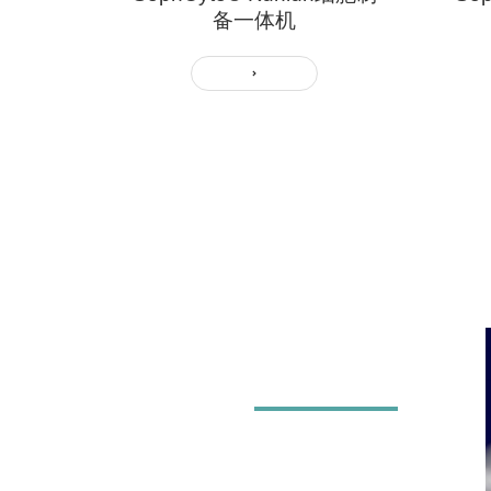
备一体机
解决方案
/Solution
基于工业4.0时代智能化生产制造和