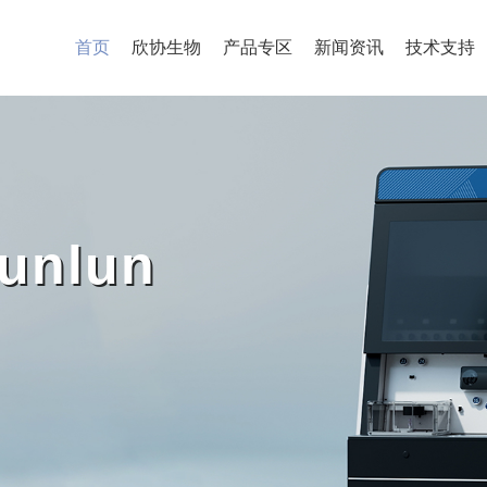
首页
欣协生物
产品专区
新闻资讯
技术支持
探寻国内CGT药物商业化发
新事物需要经历不断的摸索和调整
向前进。我们的CGT行业当下正在
备越过技术创新和商业可及性两座
即使是“资本寒冬”下，CGT领域仍
unlun
国家药品监督管理局药品审评中心向
胞治疗产品药学变更研究问题与解
目前，CGT即细胞基因治疗（Cell and
药领域尤其是癌症及遗传病治疗领域极