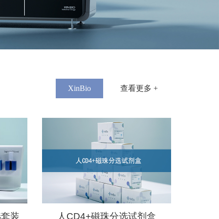
床试验技术指导原则（试行）》
身或供者来源的免疫细胞，经过
02
何去何从？
基因编辑等操作，再回输到患者
，从而达到控制疾病的治疗方
）载体的优缺点是什么？ 什么是
2023-03
：基因治疗制品通常由含有工程化
解决这些短板问题？ mRNA
其活性成分可为DNA、RNA、
域？ 我们如何确保不仅仅是富人
过将外源基因导入靶细胞或组
产业的供应链有何改进措施？
基因，以达到治疗疾病的目的。
02
加速崛起的黄金赛道，CGT如何续写生命科学领域下一个十年
T）成为继小分子和抗体药物之
2023-03
XinBio
查看更多 +
，被称其为生命科学领域下一个
选套装
人CD4+磁珠分选试剂盒