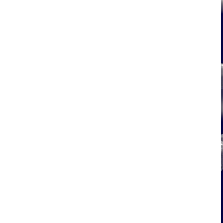
CGT领域数字化转型需求，欣协生
物“All in CGT智能数字一体化解决方
案”可以协助细胞基因治疗企业实现传
统生产的全面升级迭代，解决生产过
程成本高，生产工艺偏差大，难以规
模化，质量不均一等行业痛点，实现
细胞的自动化、一体化、数字化和国
产化生产，助力企业制造成本优势和
交付效率优势。