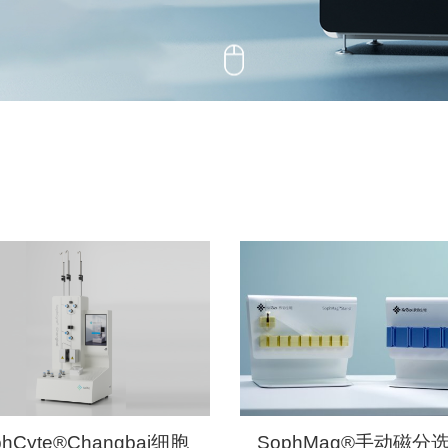
国家药监局《免疫细胞治疗产品临
提出：免疫细胞治疗是利用患者自
从0到1再到N，CGT到底
体外培养扩增、活化或基因修饰、
体内，激发或增强机体的免疫功能
慢病毒（LV）和腺相关病毒（AAV
物年度合作伙
法。据2020版《中国药典》记载
该领域大的技能短板？ 我们应该如何
基因构建体的载体或递送系统组成，
的行业聚焦会如何影响到 CGT 领
基因改造的病毒、细菌或细胞，通
受益于 CGT 先进疗法？ CGT 
织，替代、补偿、阻断、修正特定
近年来，细胞与基因治疗行业（CG
后当前受关注的生物科技领域之一
十年的黄金赛道。
phCyte®Changbai细胞
SophMag®手动磁分