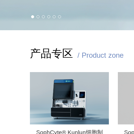
2023-04-19
合作聚势共赢丨欣协生物受邀莫纳生
伴大会
产品专区
了解更多
/ Product zone
SophCyte® Kunlun细胞制
So