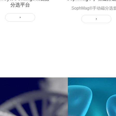
分选平台
SophMag®手动磁分选