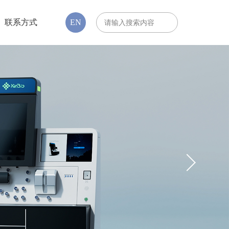
联系方式
EN
18
展之路
，才能在螺旋式的发展模式下正
2023-07
经历特殊的历史时刻，我们正准
大山。
12
25家超30亿元！2023上半年国内CGT创新药企融资一览，冬去春来不远矣
然是受资本青睐的领域之一。
2023-07
04
NMPA丨公开征求《自体CAR-T细胞治疗产品药学变更研究问题与解答（征求意见稿）》意见
社会公开征求《自体CAR-T细
2023-07
答（征求意见稿）》意见
02
细胞基因治疗（CGT），生物医药领域新方向——概览&经验篇
 Gene Therapy）在生物医
2023-03
具发展前景。2021年2月，