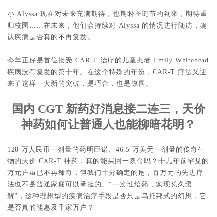
小 Alyssa 现在对未来充满期待，也期盼圣诞节的到来，期待重
归校园……在未来，他们会持续对 Alyssa 的情况进行随访，确
认疾病是否真的不再复发。
今年正好是首位接受 CAR-T 治疗的儿童患者 Emily Whitehead 
疾病没有复发的第十年。在这个特殊的年份，CAR-T 疗法又迎
来了这样一大新的突破，是巧合，也是惊喜。
国内 CGT 新药好消息接二连三，天价
神药如何让普通人也能柳暗花明？
128 万人民币一剂量的药明巨诺、46.5 万美元一剂量的传奇生
物的天价 CAR-T 神药，真的能买回一条命吗？十几年前罕见的
万元户虽已不再稀奇，但我们十分确定的是，百万元的先进疗
法也不是普通家庭可以承担的。“一次性给药，实现长久缓
解”，这种理想型的疾病治疗手段是否只是乌托邦式的幻想，它
是否真的能惠及千家万户？