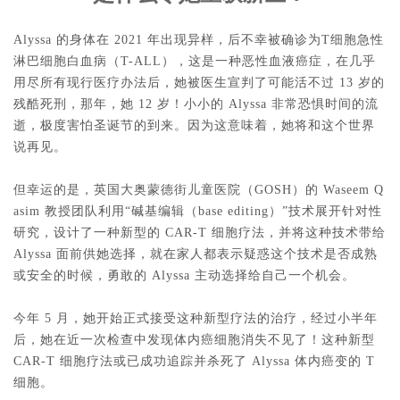
Alyssa 的身体在 2021 年出现异样，后不幸被确诊为T细胞急性
淋巴细胞白血病（T-ALL），这是一种恶性血液癌症，在几乎
用尽所有现行医疗办法后，她被医生宣判了可能活不过 13 岁的
残酷死刑，那年，她 12 岁！小小的 Alyssa 非常恐惧时间的流
逝，极度害怕圣诞节的到来。因为这意味着，她将和这个世界
说再见。
但幸运的是，英国大奥蒙德街儿童医院（GOSH）的 Waseem Q
asim 教授团队利用“碱基编辑（base editing）”技术展开针对性
研究，设计了一种新型的 CAR-T 细胞疗法，并将这种技术带给 
Alyssa 面前供她选择，就在家人都表示疑惑这个技术是否成熟
或安全的时候，勇敢的 Alyssa 主动选择给自己一个机会。
今年 5 月，她开始正式接受这种新型疗法的治疗，经过小半年
后，她在近一次检查中发现体内癌细胞消失不见了！这种新型 
CAR-T 细胞疗法或已成功追踪并杀死了 Alyssa 体内癌变的 T 
细胞。