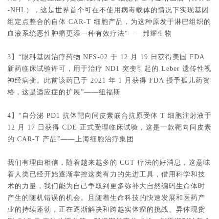
-NHL），这是世界首个可在不使用病毒载体的情况下实现基因
组定点整合的自体 CAR-T 细胞产品，为这种原发于淋巴组织的
血液系统恶性肿瘤更添一种有效疗法“——邦耀生物
3】“眼科基因治疗药物 NFS-02 于 12 月 19 日获得美国 FDA 
新药临床试验许可，用于治疗 ND1 突变引起的 Leber 遗传性视
神经病变。此前该药已于 2021 年 1 月获得 FDA 授予孤儿药资
格，这是适应症的扩展”——纽福斯
4】“自分泌 PD1 抗体靶向间皮素嵌合抗原受体 T 细胞注射液于 
12 月 17 日获得 CDE 正式受理临床试验，这是一款靶向间皮素
的 CAR-T 产品”——上海细胞治疗集团
我们有理由相信，随着越来越多的 CGT 疗法的好消息，这意味
着人类已经开始逐渐掌控这类有力的先进工具，借用科学和技
术的力量，我们能为自己争取到更多弥补大自然编码生命体时
产生的随机错误的机会。且随着生命科技的快速发展和医药产
业的持续蓬勃，正在逐渐解决和跨越实体瘤的挑战、异体现货