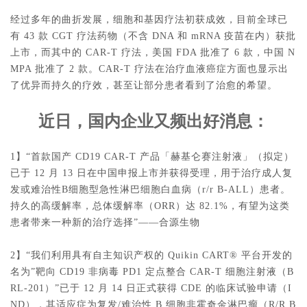
经过多年的曲折发展，细胞和基因疗法初获成效，目前全球已
有 43 款 CGT 疗法药物（不含 DNA 和 mRNA 疫苗在内）获批
上市，而其中的 CAR-T 疗法，美国 FDA 批准了 6 款，中国 N
MPA 批准了 2 款。CAR-T 疗法在治疗血液癌症方面也显示出
了优异而持久的疗效，甚至让部分患者看到了治愈的希望。
近日，国内企业又频出好消息：
1】“首款国产 CD19 CAR-T 产品「赫基仑赛注射液」（拟定）
已于 12 月 13 日在中国申报上市并获得受理，用于治疗成人复
发或难治性B细胞型急性淋巴细胞白血病（r/r B-ALL）患者。
持久的高缓解率，总体缓解率（ORR）达 82.1%，有望为这类
患者带来一种新的治疗选择”——合源生物
2】“我们利用具有自主知识产权的 Quikin CART® 平台开发的
名为”靶向 CD19 非病毒 PD1 定点整合 CAR-T 细胞注射液（B
RL-201）”已于 12 月 14 日正式获得 CDE 的临床试验申请（I
ND），其适应症为复发/难治性 B 细胞非霍奇金淋巴瘤（R/R B