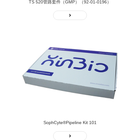
TS 520管路套件（GMP）（92-01-0196）
SophCyte®Pipeline Kit 101