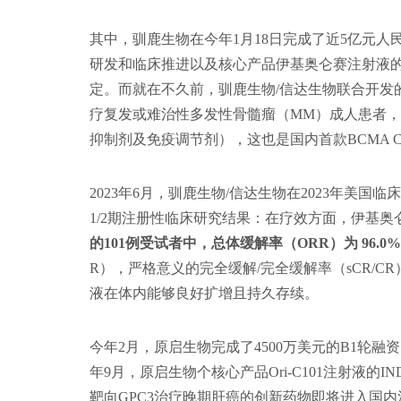
其中，驯鹿生物在今年1月18日完成了近5亿元人
研发和临床推进以及核心产品伊基奥仑赛注射液
定。而就在不久前，驯鹿生物/信达生物联合开发的
疗复发或难治性多发性骨髓瘤（MM）成人患者，
抑制剂及免疫调节剂），这也是国内首款BCMA C
2023年6月，驯鹿生物/信达生物在2023年美
1/2期注册性临床研究结果：在疗效方面，伊基
的101例受试者中，总体缓解率（ORR）为 96.0
R），严格意义的完全缓解/完全缓解率（sCR/C
液在体内能够良好扩增且持久存续。
今年2月，原启生物完成了4500万美元的B1轮融
年9月，原启生物个核心产品Ori-C101注射液
靶向GPC3治疗晚期肝癌的创新药物即将进入国