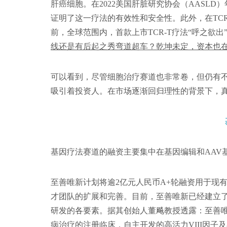
肝癌细胞。在2022美国肝脏研究协会（AASLD）
证明了这一疗法的有效性和安全性。此外，在TC
前，全球范围内，首款上市TCR-T疗法“呼之欲
线还是有后起之秀弯道超车？乾坤未定，资本也
可以看到，尽管细胞治疗赛道也非常卷，但仍有
吸引着投资人。在市场逐渐回归理性的背景下，
基因疗法赛道的融资主要集中在基因编辑和AAV
至善唯新计划将逾2亿元人民币A+轮融资用于现
才团队的扩展和完善。目前，至善唯新已经建立
研发的各要素。据其创始人董飚教授透露：至善唯
病治疗的注册临床，自主开发的高活力VIII因子