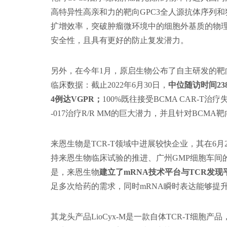
高特异性高亲和力的靶向GPC3全人源抗体序列和
扩增效率，突破肿瘤微环境中的细胞外基质的物
安全性，且具有更好的防止复发潜力。
另外，在今年1月，原启生物公布了自主研发的靶向GPRC
临床数据：截止2022年6月30日，
中位随访时间238
4例达VGPR；
100%既往接受BCMA CAR-T治
-017治疗R/R MM的巨大潜力，并且针对BC
来恩生物是TCR-T领域中进展较快企业，其在6月
持来恩生物临床试验的推进、广州GMP细胞车间的
是，来恩生物
建立了mRNA技术平台与TCR发现
足多次给药的需求，同时mRNA瞬时表达能够提升
其龙头产品LioCyx-M是一款自体TCR-T细胞