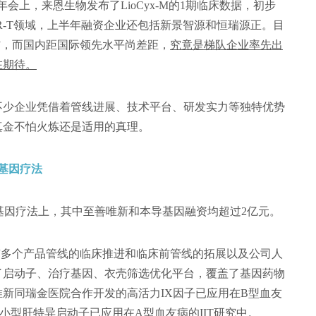
年会上，来恩生物发布了LioCyx-M的1期临床数据，初步
R-T领域，上半年融资企业还包括新景智源和恒瑞源正。目
出”，而国内距国际领先水平尚差距，
究竟是梯队企业率先出
在期待。
不少企业凭借着管线进展、技术平台、研发实力等独特优势
真金不怕火炼还是适用的真理。
基因疗法
基因疗法上，其中至善唯新和本导基因融资均超过2亿元。
有多个产品管线的临床推进和临床前管线的拓展以及公司人
了启动子、治疗基因、衣壳筛选优化平台，覆盖了基因药物
新同瑞金医院合作开发的高活力IX因子已应用在B型血友
及小型肝特异启动子已应用在A型血友病的IIT研究中。