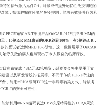
独特的信号激活元件Ori，能够成倍提升记忆性免疫细胞的
理屏障，抵御肿瘤微环境的免疫抑制，能够有效提升疗效和
5D的CAR-T细胞产品OriCAR-017治疗R/R MM的
天，10例R/R MM患者的ORR达到100%，有6例达sCR，
疗失败的受试者达到MRD 10-5阴性。这一数据展示了OriCAR
MA靶向治疗失败的病人也展现出了令人振奋的临床疗效。
27日宣布完成了3亿元B2轮融资，融资资金将主要用于支
建设以及研发管线的拓展等。不同于传统TCR-T疗法的
平台
，利用mRNA编码TCR这一非病毒转染方式，能够满
TCR-T的安全可控性。
产品，能够利用mRNA编码表达HBV抗原特异性的TCR来靶向