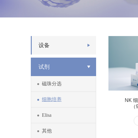
设备
试剂
磁珠分选
细胞培养
NK 
（9
Elisa
其他